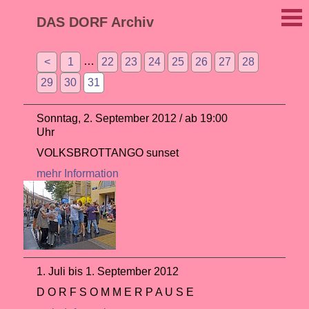
DAS DORF Archiv
…
<
1
22
23
24
25
26
27
28
29
30
31
Sonntag, 2. September 2012 / ab 19:00
Uhr
VOLKSBROTTANGO sunset
mehr Information
1. Juli bis 1. September 2012
D O R F S O M M E R P A U S E