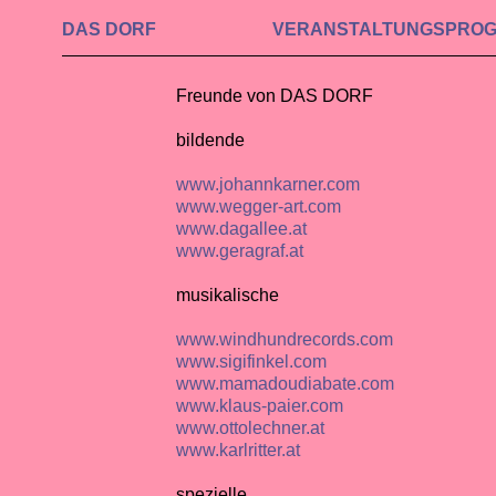
DAS DORF
VERAN­STALTUNGS­PRO
Freunde von DAS DORF
bildende
www.johannkarner.com
www.wegger-art.com
www.dagallee.at
www.geragraf.at
musikalische
www.windhundrecords.com
www.sigifinkel.com
www.mamadoudiabate.com
www.klaus-paier.com
www.ottolechner.at
www.karlritter.at
spezielle