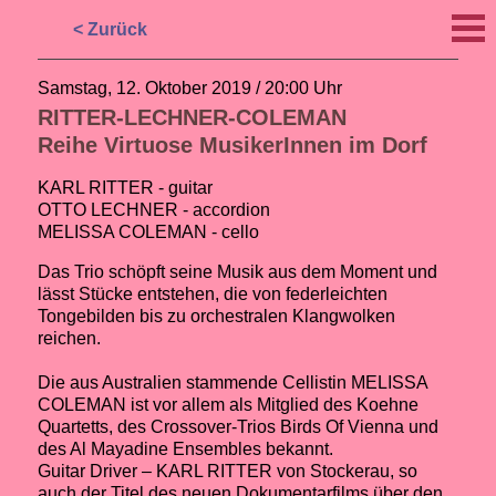
< Zurück
Samstag, 12. Oktober 2019 / 20:00 Uhr
RITTER-LECHNER-COLEMAN
Reihe Virtuose MusikerInnen im Dorf
KARL RITTER - guitar
OTTO LECHNER - accordion
MELISSA COLEMAN - cello
Das Trio schöpft seine Musik aus dem Moment und
lässt Stücke entstehen, die von federleichten
Tongebilden bis zu orchestralen Klangwolken
reichen.
Die aus Australien stammende Cellistin MELISSA
COLEMAN ist vor allem als Mitglied des Koehne
Quartetts, des Crossover-Trios Birds Of Vienna und
des Al Mayadine Ensembles bekannt.
Guitar Driver – KARL RITTER von Stockerau, so
auch der Titel des neuen Dokumentarfilms über den