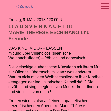
< Zurück
Freitag, 9. März 2018 / 20:00 Uhr
!!! A U S V E R K A U F T !!!
MARIE THÉRÈSE ESCRIBANO und
Freunde
DAS KIND IM DORF LASSEN
mit und über Villancicos (spanische
Weihnachtslieder) – fröhlich und agnostisch
Die vielseitige authentische Künstlerin mit ihrem Mut
zur Offenheit überrascht mit ganz was anderem.
Warum nicht mit den Weihnachtsliedern ihrer Kindheit
- entgegen der inquisitorischen Katholizität ? Sie
erzählt und singt, begleitet von MusikerfreundInnen -
und vielleicht von euch !
Freuen wir uns also auf einen unpathetischen,
herzerfrischenden Abend mit Marie Thérèse –
einmalig und exklusiv im Das Dorf !