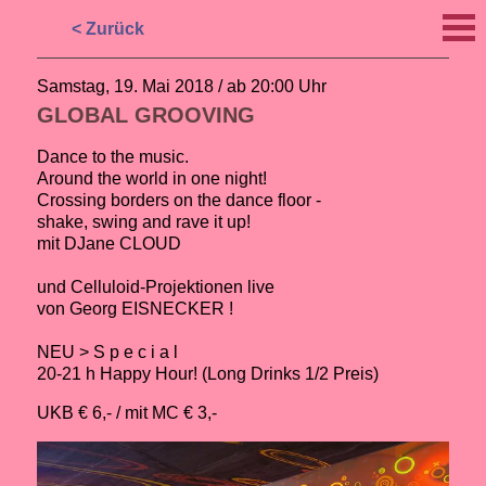
< Zurück
Samstag, 19. Mai 2018 / ab 20:00 Uhr
GLOBAL GROOVING
Dance to the music.
Around the world in one night!
Crossing borders on the dance floor -
shake, swing and rave it up!
mit DJane CLOUD
und Celluloid-Projektionen live
von Georg EISNECKER !
NEU > S p e c i a l
20-21 h Happy Hour! (Long Drinks 1/2 Preis)
UKB € 6,- / mit MC € 3,-