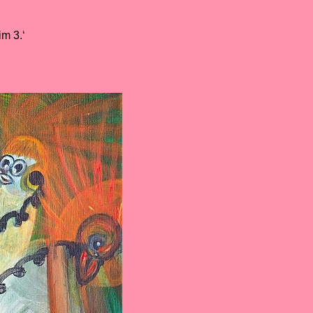
m 3.‘